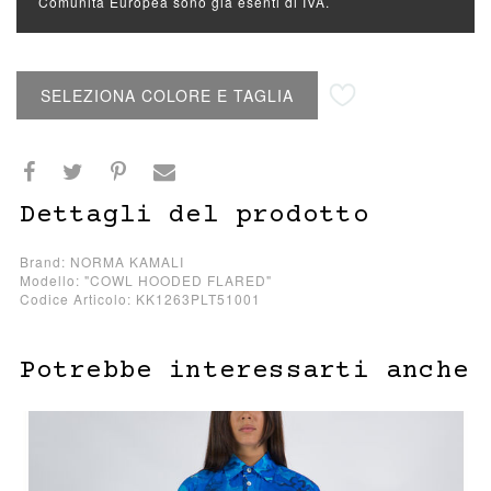
Comunità Europea sono già esenti di IVA.
Aggiungi alla lista desideri
SELEZIONA COLORE E TAGLIA
Dettagli del prodotto
Brand: NORMA KAMALI
Modello: "COWL HOODED FLARED"
Codice Articolo: KK1263PLT51001
Potrebbe interessarti anche