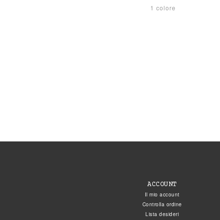
1 colore
ACCOUNT
Il mio account
Controlla ordine
Lista desideri