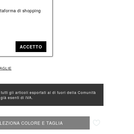
Vedi tutti
Vedi tutti
iattaforma di shopping
e: Nero
12
ACCETTO
TAGLIE
 tutti gli articoli esportati al di fuori della Comunità
ià esenti di IVA.
Aggiungi alla lista desideri
LEZIONA COLORE E TAGLIA