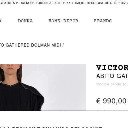
RATUITA in ITALIA PER ORDINI A PARTIRE da € 150,00. RESO GRATUITO. SPEDIZIO
O
DONNA
HOME DECOR
BRANDS
IAMENTO
IAMENTO
SCARPE
SCARPE
TO GATHERED DOLMAN MIDI
r
sneaker
sneaker
New Balance
ihara Yasuhiro
mocassini
scarpe con tacco
Off White
VICTO
obs
stivali
stivali
Our Legacy
ABITO GA
sandali
scarpe basse
Represent Clothing
Grenoble
mocassini
Sacai
Codice prodott
sandali
€ 990,00
a bagno
a bagno
1 colore disponib