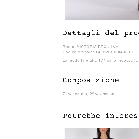
Dettagli del pro
Brand: VICTORIA BECKHAM
Codice Articolo: 1423WDR004989B
La modella è alta 174 cm e indossa la 
Composizione
71% acetato, 29% viscosa.
Potrebbe interes