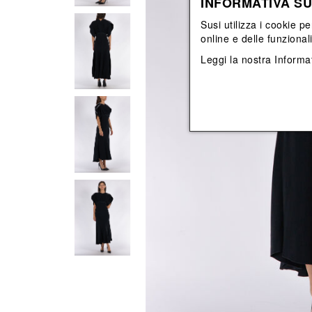
INFORMATIVA SU
Vedi tutti
Vedi tutti
orecchini
bracciali
Susi utilizza i cookie pe
collane
online e delle funzional
orecchini
Leggi la nostra
Informat