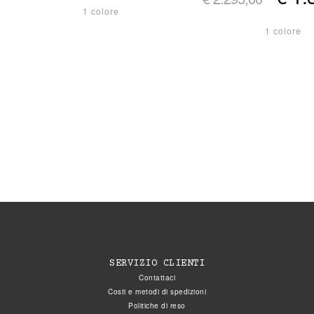
1 colore
1 colore
SERVIZIO CLIENTI
Contattaci
Costi e metodi di spedizioni
Politiche di reso