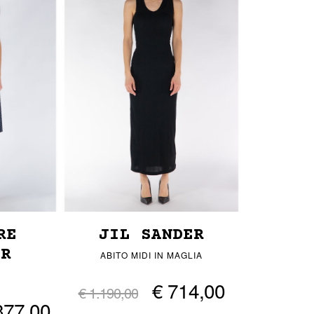
RE
JIL SANDER
ER
ABITO MIDI IN MAGLIA
€ 714,00
€ 1.190,00
377,00