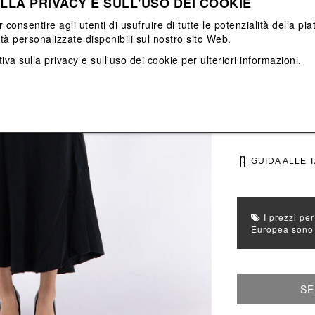
LLA PRIVACY E SULL'USO DEI COOKIE
Vedi tutti
Vedi tutti
r consentire agli utenti di usufruire di tutte le potenzialità della p
ità personalizzate disponibili sul nostro sito Web.
Colore principal
Colori: Nero
iva sulla privacy e sull'uso dei cookie
per ulteriori informazioni.
Seleziona Taglia
8
10
GUIDA ALLE 
I prezzi per
Europea sono g
SE