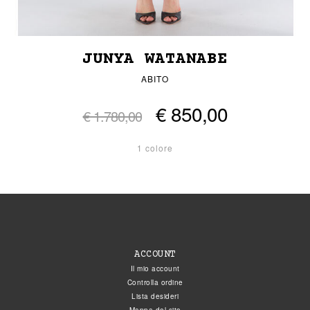
JUNYA WATANABE
ABITO
€ 850,00
€ 1.780,00
1 colore
ACCOUNT
Il mio account
Controlla ordine
Lista desideri