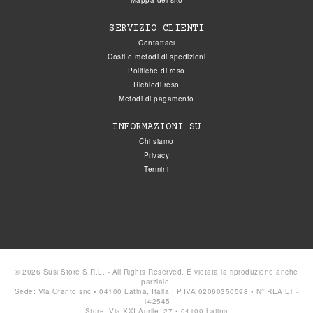
Mappa del sito
SERVIZIO CLIENTI
Contattaci
Costi e metodi di spedizioni
Politiche di reso
Richiedi reso
Metodi di pagamento
INFORMAZIONI SU
Chi siamo
Privacy
Termini
© 2026 Susi Store S.R.L. - All Rights Reserved. È vietata la riproduzione anche
parziale.
Sede: Via Ofanto snc • 04100 Latina, Italia | P.IVA 02060350598 • N° REA LT -
142545
Store: Via XXI Aprile, 27 • 04100 Latina