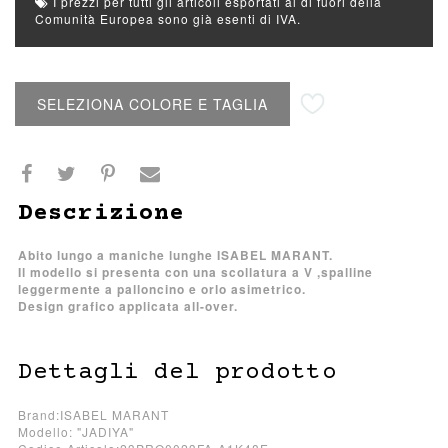
I prezzi per tutti gli articoli esportati al di fuori della
Comunità Europea sono già esenti di IVA.
Aggiungi alla lista desideri
SELEZIONA COLORE E TAGLIA
Descrizione
Abito lungo a maniche lunghe ISABEL MARANT.
Il modello si presenta con una scollatura a V ,spalline
leggermente a palloncino e orlo asimetrico.
Design grafico applicata all-over.
Dettagli del prodotto
Brand:ISABEL MARANT
Modello: "JADIYA"