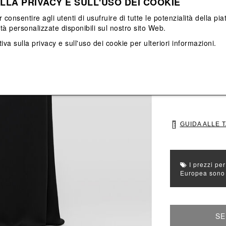
LLA PRIVACY E SULL'USO DEI COOKIE
Vedi tutti
Vedi tutti
r consentire agli utenti di usufruire di tutte le potenzialità della p
ità personalizzate disponibili sul nostro sito Web.
Colore principal
iva sulla privacy e sull'uso dei cookie
per ulteriori informazioni.
Colori: Nero
Seleziona Taglia
36
38
GUIDA ALLE 
I prezzi per
Europea sono g
SE