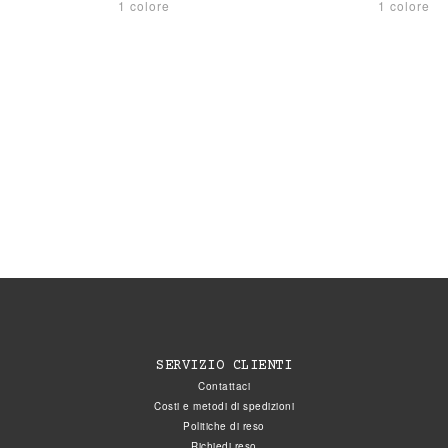
1 colore
1 colore
SERVIZIO CLIENTI
Contattaci
Costi e metodi di spedizioni
Politiche di reso
Richiedi reso