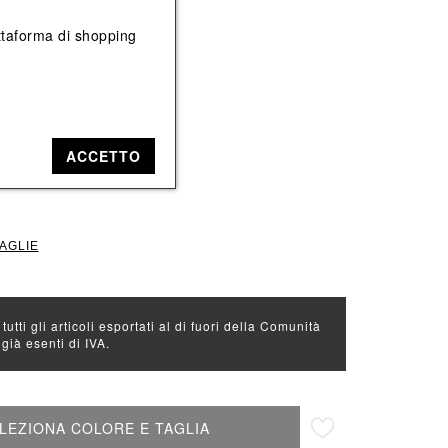
Vedi tutti
Vedi tutti
iattaforma di shopping
e: Nero
ACCETTO
TAGLIE
 tutti gli articoli esportati al di fuori della Comunità
ià esenti di IVA.
Aggiungi alla lista desideri
LEZIONA COLORE E TAGLIA