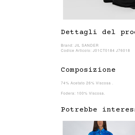
Dettagli del pro
Brand: JIL SANDER
Codice Articolo: J01CT0184 J76018
Composizione
74% Acetato 26% Viscosa .
Fodera: 100% Viscosa.
Potrebbe interes