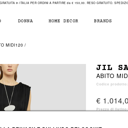
RATUITA in ITALIA PER ORDINI A PARTIRE da € 150,00. RESO GRATUITO. SPEDIZIO
O
DONNA
HOME DECOR
BRANDS
IAMENTO
IAMENTO
SCARPE
SCARPE
TO MIDI120
r
sneaker
sneaker
New Balance
ihara Yasuhiro
mocassini
scarpe con tacco
Off White
JIL S
obs
stivali
stivali
Our Legacy
ABITO MID
sandali
scarpe basse
Represent Clothing
Grenoble
mocassini
Sacai
Codice prodotto
sandali
€ 1.014,
Prezzo di listino
a bagno
a bagno
1 colore disponib