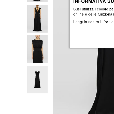
INFORMATIVA SU
Vedi tutti
Vedi tutti
orecchini
bracciali
Susi utilizza i cookie pe
collane
online e delle funzional
orecchini
Leggi la nostra
Informat