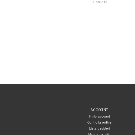
1 colore
ACCOUNT
Il mio account
Controlla ordine
Lista desideri
Mappa del sito