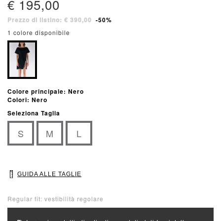
€ 195,00
Prezzo di listino: € 390,00
-50%
1 colore disponibile
Colore principale: Nero
Colori: Nero
Seleziona Taglia
S
M
L
GUIDA ALLE TAGLIE
Regular fit: vestibilità regolare