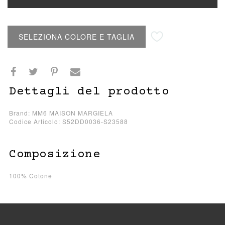
Aggiungi alla lista desideri
SELEZIONA COLORE E TAGLIA
Dettagli del prodotto
Brand: MM6 MAISON MARGIELA
Codice Articolo: S52DD0036-S23588
Composizione
100% Cotone