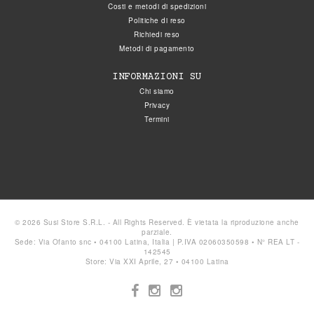
Costi e metodi di spedizioni
Politiche di reso
Richiedi reso
Metodi di pagamento
INFORMAZIONI SU
Chi siamo
Privacy
Termini
© 2026 Susi Store S.R.L. - All Rights Reserved. È vietata la riproduzione anche
parziale.
Sede: Via Ofanto snc • 04100 Latina, Italia | P.IVA 02060350598 • N° REA LT -
142545
Store: Via XXI Aprile, 27 • 04100 Latina