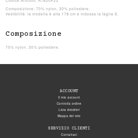
Codice Articolo: A7620P22
Composizione: 70% nylon, 30% poliestere.
Vestibilità: la modella è alta 178 cm e indossa la taglia S.
Composizione
70% nylon, 30% poliestere.
ACCOUNT
Il mio account
Controlla ordine
Lista desideri
Mappa del sito
SERVIZIO CLIENTI
Contattaci