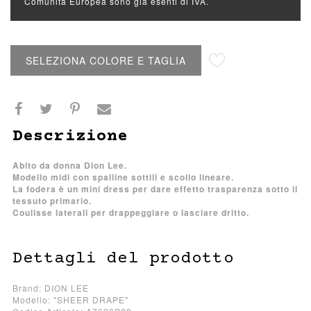
Comunità Europea sono già esenti di IVA.
Aggiungi alla lista desideri
SELEZIONA COLORE E TAGLIA
Descrizione
Abito da donna Dion Lee.
Modello midi con spalline sottili e scollo lineare.
La fodera è un mini dress per dare effetto trasparenza sotto il
tessuto primario.
Coulisse laterali per drappeggiare o lasciare dritto.
Dettagli del prodotto
Brand: DION LEE
Modello: "SHEER DRAPE"