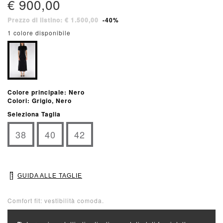
€ 900,00
Prezzo di listino: € 1.500,00
-40%
1 colore disponibile
Colore principale: Nero
Colori: Grigio, Nero
Seleziona Taglia
38
40
42
GUIDA ALLE TAGLIE
Comfort fit: vestibilità comoda.