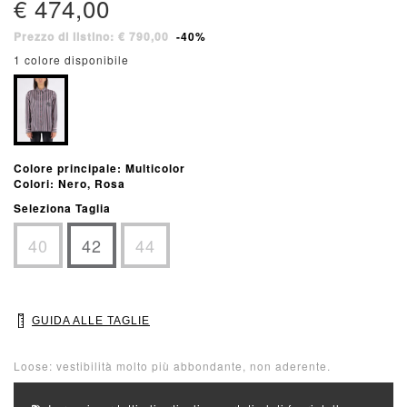
€ 474,00
Prezzo di listino: € 790,00
-40%
1 colore disponibile
Colore principale: Multicolor
Colori: Nero, Rosa
Seleziona Taglia
40
42
44
GUIDA ALLE TAGLIE
Loose: vestibilità molto più abbondante, non aderente.