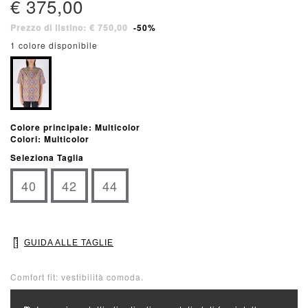
€ 375,00
Prezzo di listino: € 750,00
-50%
1 colore disponibile
Colore principale: Multicolor
Colori: Multicolor
Seleziona Taglia
40
42
44
GUIDA ALLE TAGLIE
Comfort fit: vestibilità comoda.