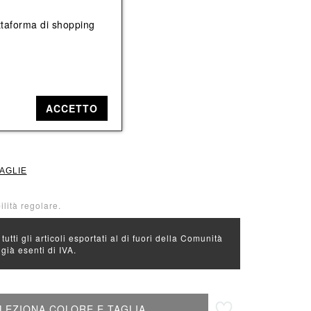
Vedi tutti
Vedi tutti
iattaforma di shopping
: Viola
ACCETTO
44
46
TAGLIE
ilità regolare.
 tutti gli articoli esportati al di fuori della Comunità
ià esenti di IVA.
Aggiungi alla lista desideri
LEZIONA COLORE E TAGLIA