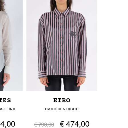
TES
ETRO
SSOLINA
CAMICIA A RIGHE
44,00
€ 474,00
€ 790,00