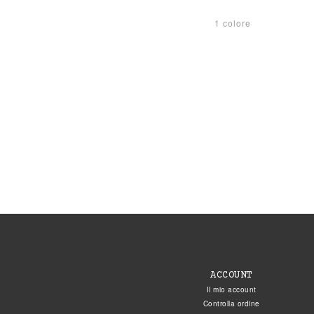
1 colore
ACCOUNT
Il mio account
Controlla ordine