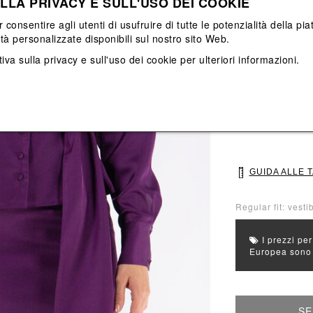
LLA PRIVACY E SULL'USO DEI COOKIE
Vedi tutti
Vedi tutti
r consentire agli utenti di usufruire di tutte le potenzialità della p
ità personalizzate disponibili sul nostro sito Web.
Colore principale
iva sulla privacy e sull'uso dei cookie
per ulteriori informazioni.
Colori: Viola
Seleziona Taglia
40
42
GUIDA ALLE 
Regular fit: vestib
I prezzi per
Europea sono g
SE