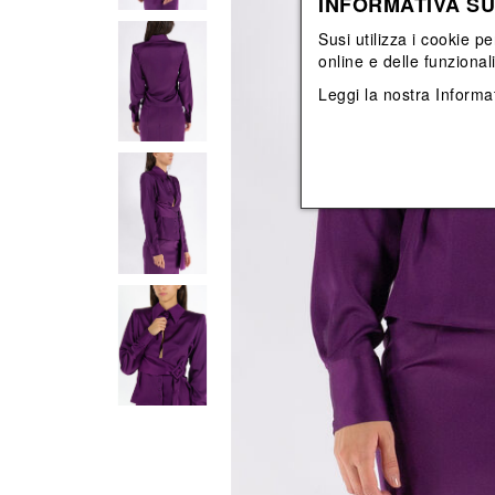
INFORMATIVA SU
Vedi tutti
Vedi tutti
orecchini
bracciali
Susi utilizza i cookie pe
collane
online e delle funzional
orecchini
Leggi la nostra
Informat