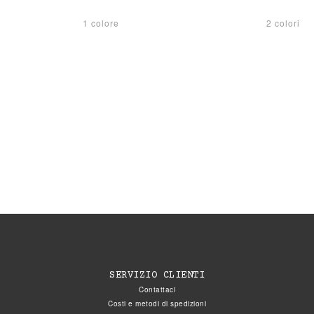
1 colore
2 colori
SERVIZIO CLIENTI
Contattaci
Costi e metodi di spedizioni