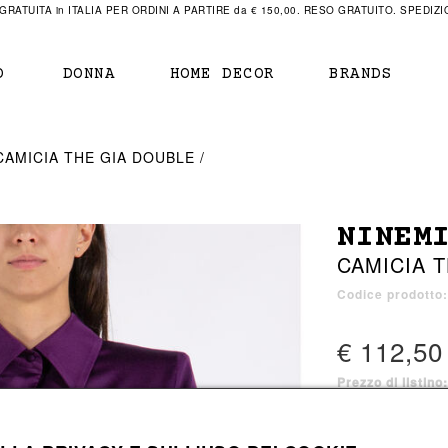
RATUITA in ITALIA PER ORDINI A PARTIRE da € 150,00. RESO GRATUITO. SPEDIZIO
O
DONNA
HOME DECOR
BRANDS
IAMENTO
IAMENTO
SCARPE
SCARPE
CAMICIA THE GIA DOUBLE
r
sneaker
sneaker
New Balance
ihara Yasuhiro
mocassini
scarpe con tacco
Off White
NINEM
obs
stivali
stivali
Our Legacy
CAMICIA 
sandali
scarpe basse
Represent Clothing
Grenoble
mocassini
Sacai
Codice prodott
sandali
€ 112,50
Prezzo di listino
a bagno
a bagno
2 colori disponibi