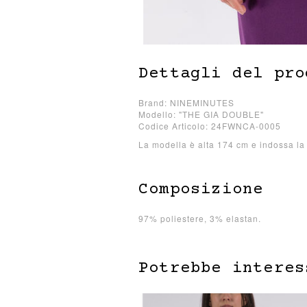
Dettagli del pro
Brand: NINEMINUTES
Modello: "THE GIA DOUBLE"
Codice Articolo: 24FWNCA-0005
La modella è alta 174 cm e indossa la 
Composizione
97% poliestere, 3% elastan.
Potrebbe interes