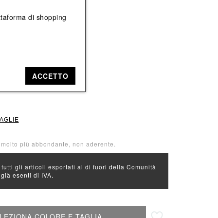
Vedi tutti
Vedi tutti
iattaforma di shopping
e: Marrone
ACCETTO
M
TAGLIE
à molto più abbondante, non aderente.
 tutti gli articoli esportati al di fuori della Comunità
ià esenti di IVA.
Aggiungi alla lista desideri
LEZIONA COLORE E TAGLIA