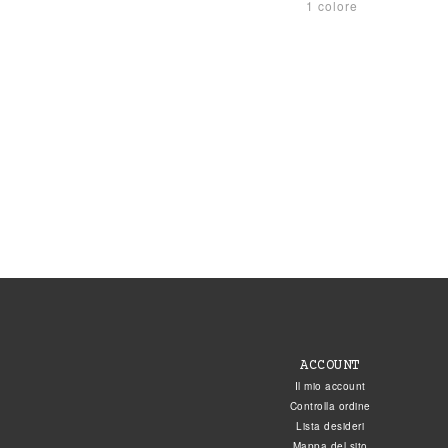
1 colore
ACCOUNT
Il mio account
Controlla ordine
Lista desideri
Mappa del sito