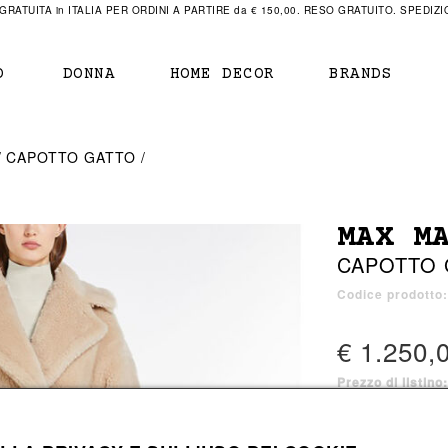
RATUITA in ITALIA PER ORDINI A PARTIRE da € 150,00. RESO GRATUITO. SPEDIZIO
O
DONNA
HOME DECOR
BRANDS
IAMENTO
IAMENTO
SCARPE
SCARPE
CAPOTTO GATTO
r
sneaker
sneaker
New Balance
ihara Yasuhiro
mocassini
scarpe con tacco
Off White
MAX M
obs
stivali
stivali
Our Legacy
CAPOTTO 
sandali
scarpe basse
Represent Clothing
Grenoble
mocassini
Sacai
Codice prodotto
sandali
€ 1.250,
Prezzo di listino
a bagno
a bagno
1 colore disponib