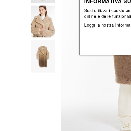
INFORMATIVA SU
Vedi tutti
Vedi tutti
orecchini
bracciali
Susi utilizza i cookie pe
collane
online e delle funzional
orecchini
Leggi la nostra
Informat