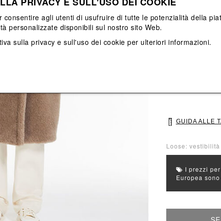
LLA PRIVACY E SULL'USO DEI COOKIE
Vedi tutti
Vedi tutti
r consentire agli utenti di usufruire di tutte le potenzialità della p
ità personalizzate disponibili sul nostro sito Web.
Colore principal
iva sulla privacy e sull'uso dei cookie
per ulteriori informazioni.
Colori: Marrone
Seleziona Taglia
XS
S
GUIDA ALLE 
Loose: vestibilit
I prezzi per
Europea sono g
SE