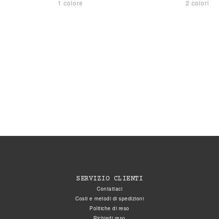
1 colore
2 colori
SERVIZIO CLIENTI
Contattaci
Costi e metodi di spedizioni
Politiche di reso
Richiedi reso