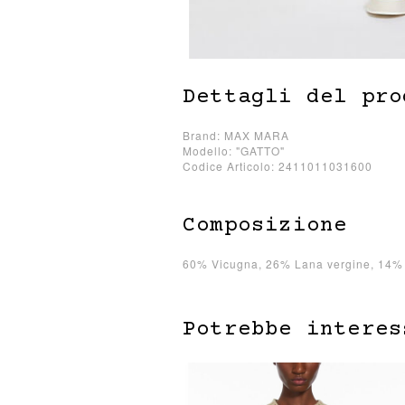
Dettagli del pro
Brand: MAX MARA
Modello: "GATTO"
Codice Articolo: 2411011031600
Composizione
60% Vicugna, 26% Lana vergine, 14% 
Potrebbe interes