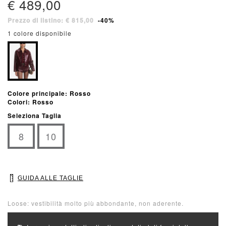
€ 489,00
Prezzo di listino: € 815,00
-40%
1 colore disponibile
Colore principale: Rosso
Colori: Rosso
Seleziona Taglia
8
10
GUIDA ALLE TAGLIE
Loose: vestibilità molto più abbondante, non aderente.