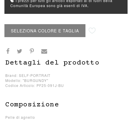
I prezzi per tutti gli articoli esportati al di fuori della
Comunità Europea sono già esenti di IVA.
Aggiungi alla lista desideri
SELEZIONA COLORE E TAGLIA
Dettagli del prodotto
Brand: SELF-PORTRAIT
Modello: "BURGUNDY"
Codice Articolo: PF25-091J-BU
Composizione
Pelle di agnello