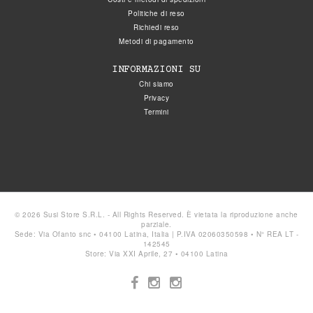
Politiche di reso
Richiedi reso
Metodi di pagamento
INFORMAZIONI SU
Chi siamo
Privacy
Termini
© 2026 Susi Store S.R.L. - All Rights Reserved. È vietata la riproduzione anche
parziale.
Sede: Via Ofanto snc • 04100 Latina, Italia | P.IVA 02060350598 • N° REA LT -
142545
Store: Via XXI Aprile, 27 • 04100 Latina