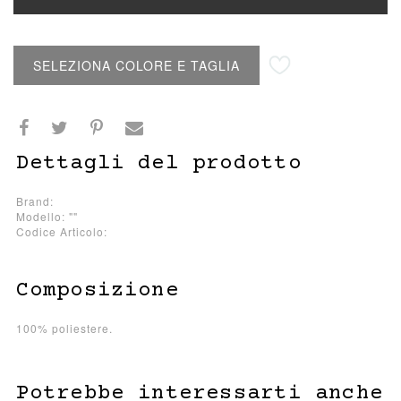
Aggiungi alla lista desideri
SELEZIONA COLORE E TAGLIA
Dettagli del prodotto
Brand:
Modello: ""
Codice Articolo:
Composizione
100% poliestere.
Potrebbe interessarti anche