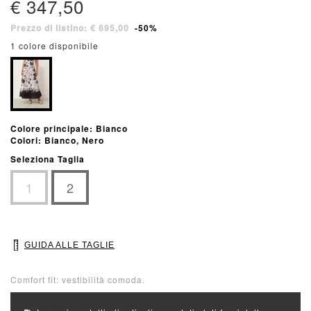
€ 347,50
Prezzo di listino: € 695,00
-50%
1 colore disponibile
Colore principale: Bianco
Colori: Bianco, Nero
Seleziona Taglia
1
2
GUIDA ALLE TAGLIE
Comfort fit: vestibilità comoda.