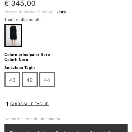
€ 345,00
Prezzo di listino: € 690,00
-50%
1 colore disponibile
Colore principale: Nero
Colori: Nero
Seleziona Taglia
40
42
44
GUIDA ALLE TAGLIE
Comfort fit: vestibilità comoda.