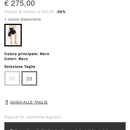
€ 275,00
Prezzo di listino: € 550,00
-50%
1 colore disponibile
Colore principale: Nero
Colori: Nero
Seleziona Taglia
36
38
GUIDA ALLE TAGLIE
Regular fit: vestibilità regolare