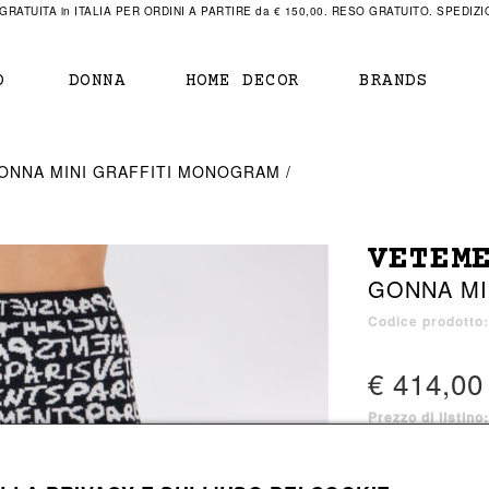
RATUITA in ITALIA PER ORDINI A PARTIRE da € 150,00. RESO GRATUITO. SPEDIZIO
O
DONNA
HOME DECOR
BRANDS
IAMENTO
IAMENTO
SCARPE
SCARPE
ONNA MINI GRAFFITI MONOGRAM
r
sneaker
sneaker
New Balance
ihara Yasuhiro
mocassini
scarpe con tacco
Off White
VETEM
obs
stivali
stivali
Our Legacy
GONNA MI
sandali
scarpe basse
Represent Clothing
Grenoble
mocassini
Sacai
Codice prodott
sandali
€ 414,00
Prezzo di listino
a bagno
a bagno
1 colore disponib