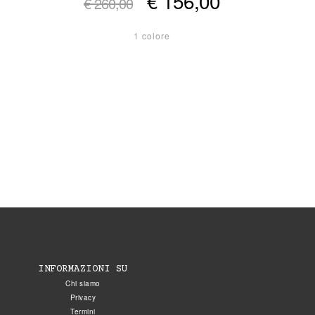
€ 156,00
€ 260,00
1 colore
INFORMAZIONI SU
Chi siamo
Privacy
Termini