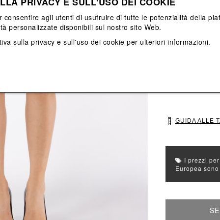
LLA PRIVACY E SULL'USO DEI COOKIE
Vedi tutti
Vedi tutti
r consentire agli utenti di usufruire di tutte le potenzialità della p
ità personalizzate disponibili sul nostro sito Web.
Colore principale
iva sulla privacy e sull'uso dei cookie
per ulteriori informazioni.
Colori: Bianco, 
Seleziona Taglia
S
M
GUIDA ALLE 
I prezzi per
Europea sono g
SE