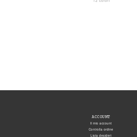
12 colori
ACCOUNT
Il mio account
Controlla ordine
Lista desideri