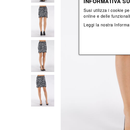
INFORMATIVA SU
Vedi tutti
Vedi tutti
orecchini
bracciali
Susi utilizza i cookie pe
collane
online e delle funzional
orecchini
Leggi la nostra
Informat