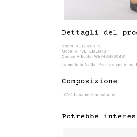
Dettagli del pro
Brand: VETEMENTS.
Modello: "VETEMENTS."
Codice Articolo: WE64KN900BW
La modella è alta 164 cm e veste una 
Composizione
100% Lana merino extrafine
Potrebbe interes