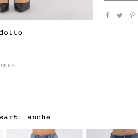
dotto
taglia M.
sarti anche