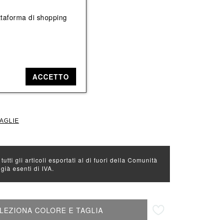
Vedi tutti
Vedi tutti
iattaforma di shopping
: Multicolor
Nero
ACCETTO
L
TAGLIE
 tutti gli articoli esportati al di fuori della Comunità
ià esenti di IVA.
Aggiungi alla lista desideri
LEZIONA COLORE E TAGLIA