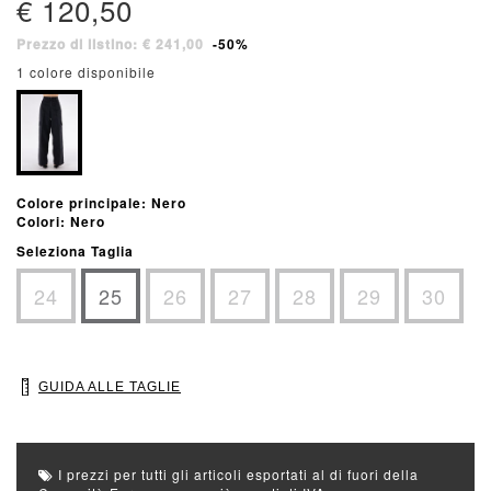
€ 120,50
Prezzo di listino: € 241,00
-50%
1 colore disponibile
Colore principale: Nero
Colori: Nero
Seleziona Taglia
24
25
26
27
28
29
30
GUIDA ALLE TAGLIE
I prezzi per tutti gli articoli esportati al di fuori della