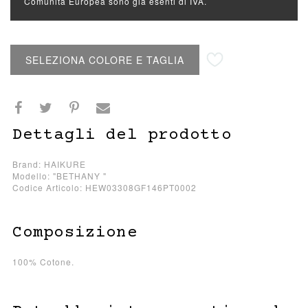
Comunità Europea sono già esenti di IVA.
Aggiungi alla lista desideri
SELEZIONA COLORE E TAGLIA
Dettagli del prodotto
Brand: HAIKURE
Modello: "BETHANY "
Codice Articolo: HEW03308GF146PT0002
Composizione
100% Cotone.