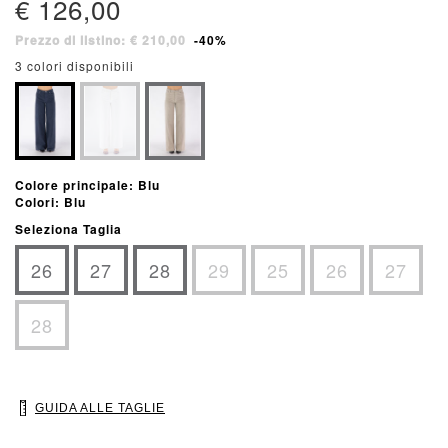
€ 126,00
Prezzo di listino: € 210,00
-40%
3 colori disponibili
Colore principale: Blu
Colori: Blu
Seleziona Taglia
26
27
28
29
25
26
27
28
GUIDA ALLE TAGLIE