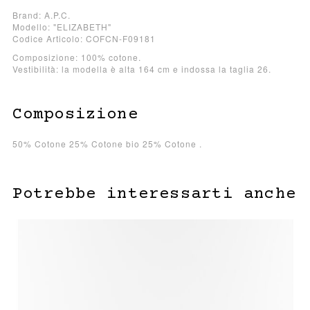
Brand: A.P.C.
Modello: "ELIZABETH"
Codice Articolo: COFCN-F09181
Composizione: 100% cotone.
Vestibilità: la modella è alta 164 cm e indossa la taglia 26.
Composizione
50% Cotone 25% Cotone bio 25% Cotone .
Potrebbe interessarti anche