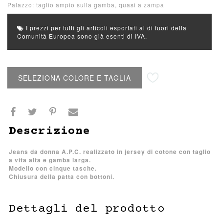
Palazzo: taglio ampio sulla gamba, quasi a zampa
I prezzi per tutti gli articoli esportati al di fuori della
Comunità Europea sono già esenti di IVA.
Aggiungi alla lista desideri
SELEZIONA COLORE E TAGLIA
Descrizione
Jeans da donna A.P.C. realizzato in jersey di cotone con taglio
a vita alta e gamba larga.
Modello con cinque tasche.
Chiusura della patta con bottoni.
Dettagli del prodotto