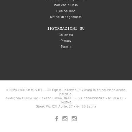
Politiche di reso
Richiedi reso
Metodi di pagamento
INFORMAZIONI SU
Chi siamo
Privacy
Termini
© 2026 Susi Store S.R.L. - All Rights Reserved. È vietata la riproduzione anche
parziale.
Sede: Via Ofanto snc • 04100 Latina, Italia | P.IVA 02060350598 • N° REA LT -
142545
Store: Via XXI Aprile, 27 • 04100 Latina