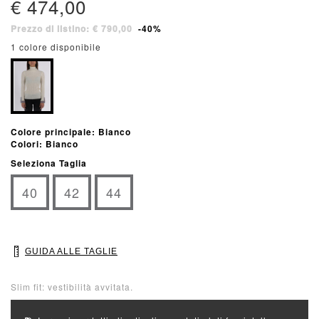
€ 474,00
Prezzo di listino: € 790,00
-40%
1 colore disponibile
Colore principale: Bianco
Colori: Bianco
Seleziona Taglia
40
42
44
GUIDA ALLE TAGLIE
Slim fit: vestibilità avvitata.