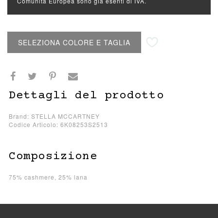
Comunità Europea sono già esenti di IVA.
Aggiungi alla lista desideri
SELEZIONA COLORE E TAGLIA
Dettagli del prodotto
Brand: STELLA MCCARTNEY
Codice Articolo: 6K08253S2513
Composizione
75% cashmere, 25% lana