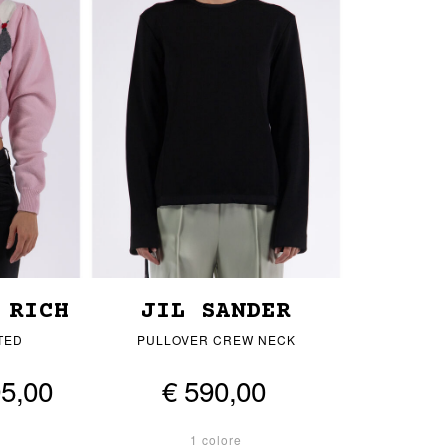
 RICH
JIL SANDER
TED
PULLOVER CREW NECK
95,00
€ 590,00
1 colore