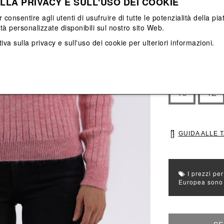
LLA PRIVACY E SULL'USO DEI COOKIE
Vedi tutti
Vedi tutti
r consentire agli utenti di usufruire di tutte le potenzialità della p
ità personalizzate disponibili sul nostro sito Web.
iva sulla privacy e sull'uso dei cookie
per ulteriori informazioni.
Colore principal
Colori: Rosa
Seleziona Taglia
40
42
GUIDA ALLE 
I prezzi per
Europea sono g