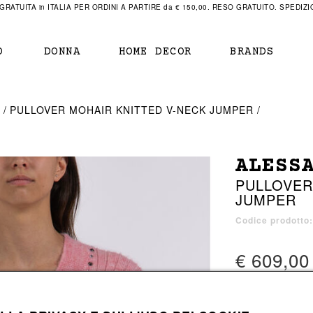
RATUITA in ITALIA PER ORDINI A PARTIRE da € 150,00. RESO GRATUITO. SPEDIZIO
O
DONNA
HOME DECOR
BRANDS
IAMENTO
IAMENTO
SCARPE
SCARPE
A
PULLOVER MOHAIR KNITTED V-NECK JUMPER
r
sneaker
sneaker
New Balance
ihara Yasuhiro
mocassini
scarpe con tacco
Off White
ALESS
obs
stivali
stivali
Our Legacy
PULLOVER
sandali
scarpe basse
Represent Clothing
JUMPER
Grenoble
mocassini
Sacai
sandali
Codice prodotto
€ 609,00
a bagno
a bagno
Prezzo di listino
1 colore disponib