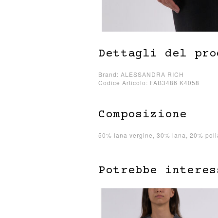
Dettagli del pro
Brand: ALESSANDRA RICH
Codice Articolo: FAB3486 K4058
Composizione
50% lana vergine, 30% lana, 20% pol
Potrebbe interes