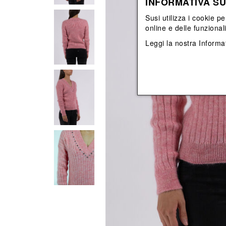
INFORMATIVA SU
Vedi tutti
Vedi tutti
orecchini
bracciali
Susi utilizza i cookie pe
collane
online e delle funzional
orecchini
Leggi la nostra
Informat