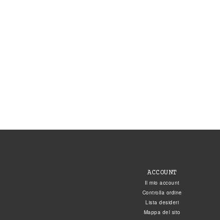
ACCOUNT
Il mio account
Controlla ordine
Lista desideri
Mappa del sito