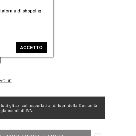
Vedi tutti
Vedi tutti
iattaforma di shopping
e: Rosa
ACCETTO
TAGLIE
 tutti gli articoli esportati al di fuori della Comunità
ià esenti di IVA.
Aggiungi alla lista desideri