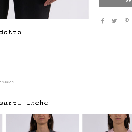
SE
dotto
iammide.
sarti anche