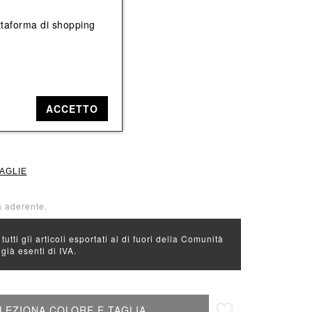
Vedi tutti
Vedi tutti
iattaforma di shopping
e: Bianco
ACCETTO
L
TAGLIE
tà aderente.
 tutti gli articoli esportati al di fuori della Comunità
ià esenti di IVA.
Aggiungi alla lista desideri
LEZIONA COLORE E TAGLIA