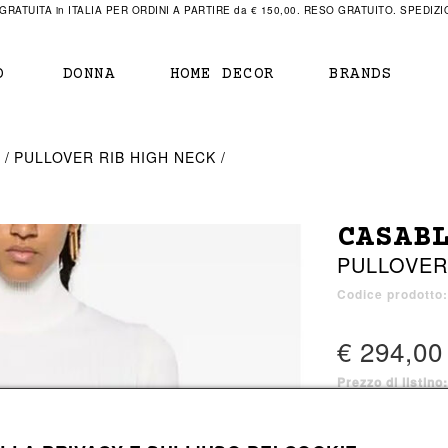
RATUITA in ITALIA PER ORDINI A PARTIRE da € 150,00. RESO GRATUITO. SPEDIZIO
O
DONNA
HOME DECOR
BRANDS
IAMENTO
IAMENTO
SCARPE
SCARPE
A
PULLOVER RIB HIGH NECK
r
sneaker
sneaker
New Balance
ihara Yasuhiro
stringate
scarpe con tacco
Off White
CASAB
obs
mocassini
stivali
Our Legacy
PULLOVER
stivali
scarpe basse
Represent Clothing
Grenoble
sandali
mocassini
Sacai
Codice prodotto
sandali
€ 294,00
Prezzo di listino
a bagno
a bagno
1 colore disponib