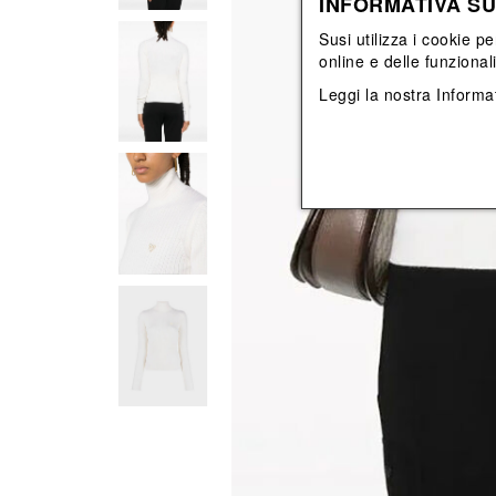
INFORMATIVA SU
Vedi tutti
Vedi tutti
orecchini
bracciali
Susi utilizza i cookie pe
collane
online e delle funzional
orecchini
Leggi la nostra
Informat