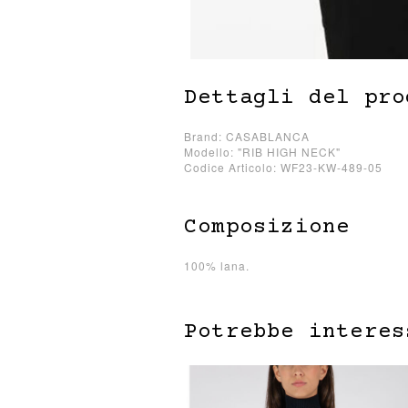
Dettagli del pro
Brand: CASABLANCA
Modello: "RIB HIGH NECK"
Codice Articolo: WF23-KW-489-05
Composizione
100% lana.
Potrebbe interes