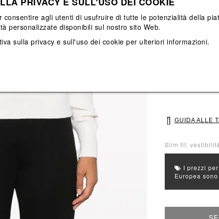
LLA PRIVACY E SULL'USO DEI COOKIE
Vedi tutti
Vedi tutti
r consentire agli utenti di usufruire di tutte le potenzialità della p
ità personalizzate disponibili sul nostro sito Web.
Colore principal
iva sulla privacy e sull'uso dei cookie
per ulteriori informazioni.
Colori: Bianco
Seleziona Taglia
S
M
GUIDA ALLE 
Slim fit: vestibili
I prezzi per
Europea sono g
SE