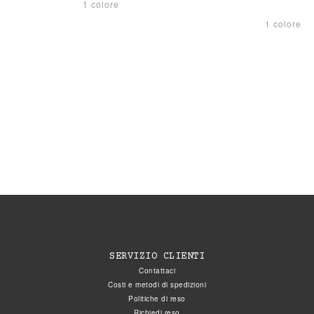
1 colore
1 colore
SERVIZIO CLIENTI
Contattaci
Costi e metodi di spedizioni
Politiche di reso
Richiedi reso