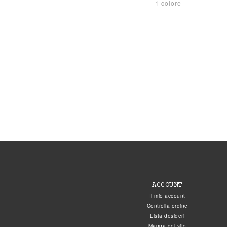
1 colore
ACCOUNT
Il mio account
Controlla ordine
Lista desideri
Mappa del sito