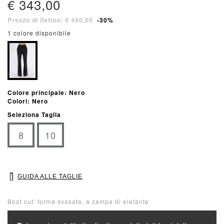
€ 343,00
Prezzo di listino: € 490,00
-30%
1 colore disponibile
Colore principale: Nero
Colori: Nero
Seleziona Taglia
8
10
GUIDA ALLE TAGLIE
Boot cut: forma svasata, a zampa di elefante