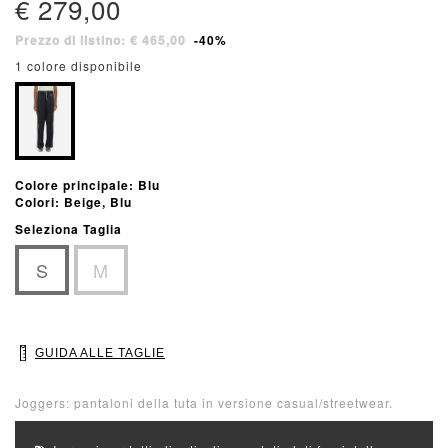
€ 279,00
Prezzo di listino: € 465,00
-40%
1 colore disponibile
Colore principale: Blu
Colori: Beige, Blu
Seleziona Taglia
S
M
GUIDA ALLE TAGLIE
Joggers: pantaloni della tuta in versione casual/streetwear.