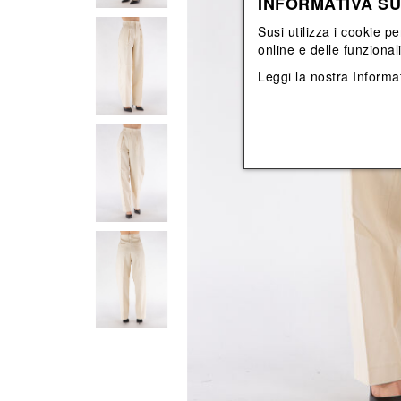
INFORMATIVA SU
Vedi tutti
Vedi tutti
orecchini
bracciali
Susi utilizza i cookie pe
collane
online e delle funzional
orecchini
Leggi la nostra
Informat