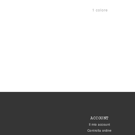
1 colore
ACCOUNT
Il mio account
Controlla ordine