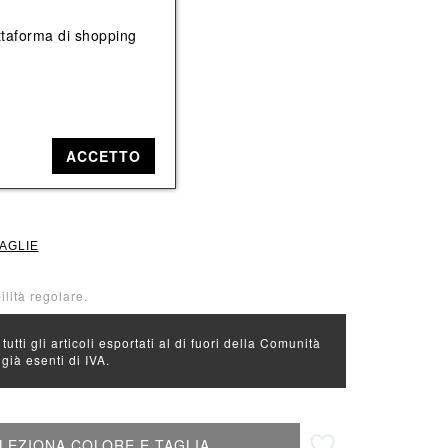
Vedi tutti
Vedi tutti
iattaforma di shopping
e: Beige
ACCETTO
40
TAGLIE
ilità regolare.
 tutti gli articoli esportati al di fuori della Comunità
ià esenti di IVA.
Aggiungi alla lista desideri
LEZIONA COLORE E TAGLIA