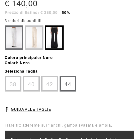
€ 140,00
Prezzo di listino: € 280,00
-50%
3 colori disponibili
Colore principale: Nero
Colori: Nero
Seleziona Taglia
38
40
42
44
GUIDA ALLE TAGLIE
Flare fit: aderente sui fianchi, gamba svasata e ampia.