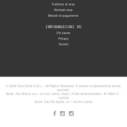
Politiche di reso
Richiedi reso
Metodi di pagamento
INFORMAZIONI SU
Chi siamo
Privacy
Termini
© 2026 Susi Store S.R.L. - All Rights Reserved. È vietata la riproduzione anche
parziale.
Sede: Via Ofanto snc • 04100 Latina, Italia | P.IVA 02060350598 • N° REA LT -
142545
Store: Via XXI Aprile, 27 • 04100 Latina