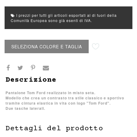
I prezzi per tutti gli articoli esportati al di fuori della
Comunità Europea sono già esenti di IVA.
Aggiungi alla lista desideri
SELEZIONA COLORE E TAGLIA
Descrizione
Pantalone Tom Ford realizzato in misto seta.
Modello che crea un contrasto tra stile classico e sportivo
tramite cintura elastica in vita con logo "Tom Ford".
Due tasche laterali.
Dettagli del prodotto