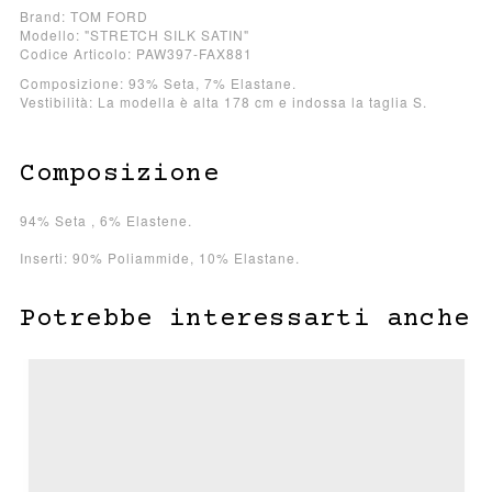
Brand: TOM FORD
Modello: "STRETCH SILK SATIN"
Codice Articolo: PAW397-FAX881
Composizione: 93% Seta, 7% Elastane.
Vestibilità: La modella è alta 178 cm e indossa la taglia S.
Composizione
94% Seta , 6% Elastene.
Inserti: 90% Poliammide, 10% Elastane.
Potrebbe interessarti anche