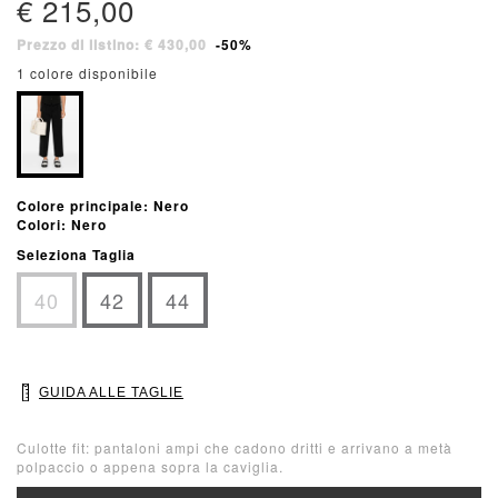
€ 215,00
Prezzo di listino: € 430,00
-50%
1 colore disponibile
Colore principale: Nero
Colori: Nero
Seleziona Taglia
40
42
44
GUIDA ALLE TAGLIE
Culotte fit: pantaloni ampi che cadono dritti e arrivano a metà
polpaccio o appena sopra la caviglia.