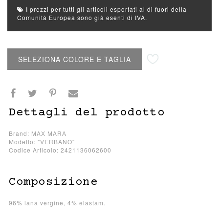
I prezzi per tutti gli articoli esportati al di fuori della
Comunità Europea sono già esenti di IVA.
Aggiungi alla lista desideri
SELEZIONA COLORE E TAGLIA
Dettagli del prodotto
Brand: MAX MARA
Modello: "VERBANO"
Codice Articolo: 2421136062600
Composizione
96% lana vergine, 4% elastam.