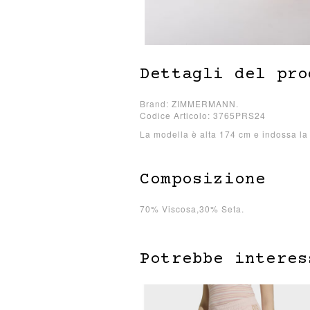
Dettagli del pro
Brand: ZIMMERMANN.
Codice Articolo: 3765PRS24
La modella è alta 174 cm e indossa la 
Composizione
70% Viscosa,30% Seta.
Potrebbe interes