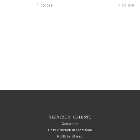
1 colore
1 colore
SERVIZIO CLIENTI
Contattaci
Costi e metodi di spedizioni
Politiche di reso