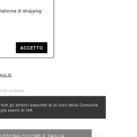
Vedi tutti
Vedi tutti
iattaforma di shopping
e: Beige
ACCETTO
3
TAGLIE
bilità comoda.
 tutti gli articoli esportati al di fuori della Comunità
ià esenti di IVA.
Aggiungi alla lista desideri
LEZIONA COLORE E TAGLIA