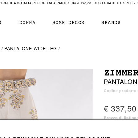
RATUITA in ITALIA PER ORDINI A PARTIRE da € 150,00. RESO GRATUITO. SPEDIZIO
O
DONNA
HOME DECOR
BRANDS
IAMENTO
IAMENTO
SCARPE
SCARPE
I
PANTALONE WIDE LEG
r
sneaker
sneaker
New Balance
ihara Yasuhiro
mocassini
scarpe con tacco
Off White
ZIMME
obs
stivali
stivali
Our Legacy
PANTALON
sandali
scarpe basse
Represent Clothing
Grenoble
mocassini
Sacai
Codice prodotto
sandali
€ 337,50
Prezzo di listino
a bagno
a bagno
1 colore disponib