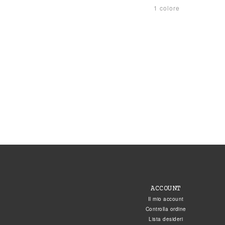
1 colore
ACCOUNT
Il mio account
Controlla ordine
Lista desideri