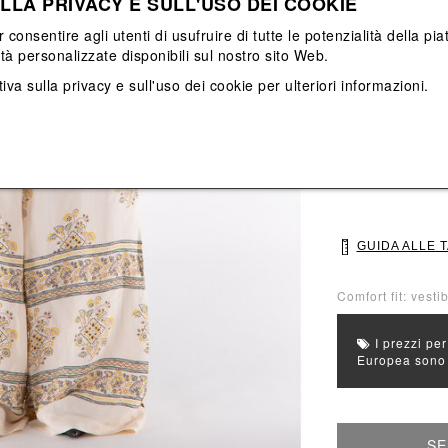
LLA PRIVACY E SULL'USO DEI COOKIE
Vedi tutti
Vedi tutti
r consentire agli utenti di usufruire di tutte le potenzialità della p
ità personalizzate disponibili sul nostro sito Web.
Colore principal
iva sulla privacy e sull'uso dei cookie
per ulteriori informazioni.
Colori: Beige
Seleziona Taglia
1
2
GUIDA ALLE 
Comfort fit: vesti
I prezzi per
Europea sono g
SE