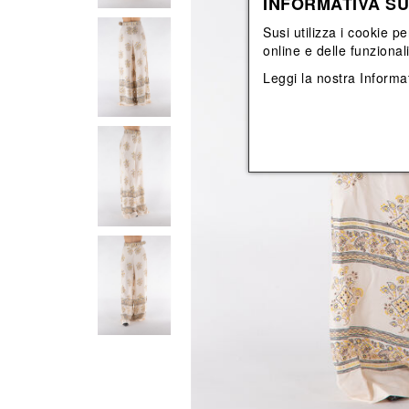
INFORMATIVA SU
Vedi tutti
Vedi tutti
orecchini
bracciali
Susi utilizza i cookie pe
collane
online e delle funzional
orecchini
Leggi la nostra
Informat