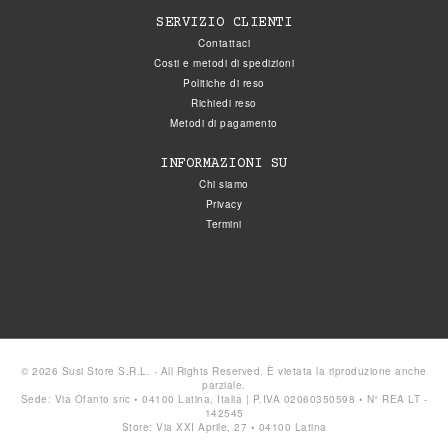
SERVIZIO CLIENTI
Contattaci
Costi e metodi di spedizioni
Politiche di reso
Richiedi reso
Metodi di pagamento
INFORMAZIONI SU
Chi siamo
Privacy
Termini
© 2026 Susi Store S.R.L. - All Rights Reserved. È vietata la riproduzione anche
parziale.
Sede: Via Ofanto snc • 04100 Latina, Italia | P.IVA 02060350598 • N° REA LT -
142545
Store: Via XXI Aprile, 27 • 04100 Latina