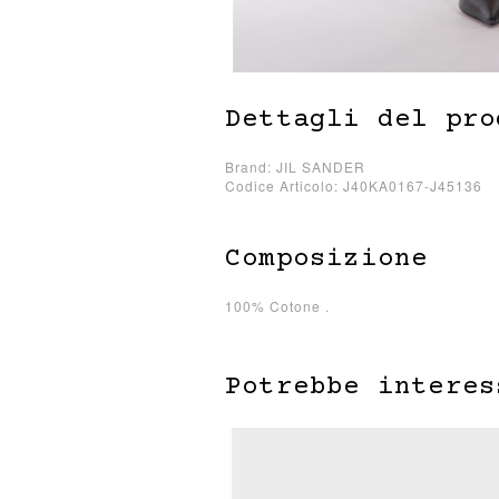
Dettagli del pro
Brand: JIL SANDER
Codice Articolo: J40KA0167-J45136
Composizione
100% Cotone .
Potrebbe interes