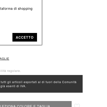
Vedi tutti
Vedi tutti
iattaforma di shopping
e: Nero
ACCETTO
38
TAGLIE
ilità regolare.
 tutti gli articoli esportati al di fuori della Comunità
ià esenti di IVA.
Aggiungi alla lista desideri
LEZIONA COLORE E TAGLIA