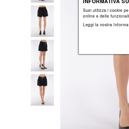
INFORMATIVA SU
Vedi tutti
Vedi tutti
orecchini
bracciali
Susi utilizza i cookie pe
collane
online e delle funzional
orecchini
Leggi la nostra
Informat