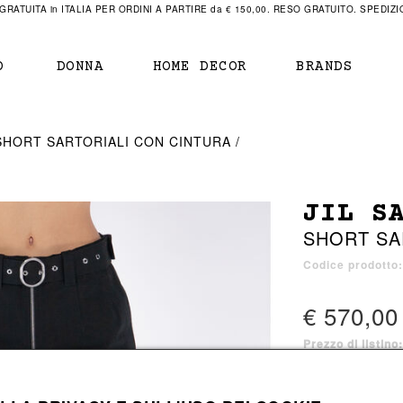
RATUITA in ITALIA PER ORDINI A PARTIRE da € 150,00. RESO GRATUITO. SPEDIZIO
O
DONNA
HOME DECOR
BRANDS
IAMENTO
IAMENTO
SCARPE
SCARPE
SHORT SARTORIALI CON CINTURA
r
sneaker
sneaker
New Balance
ihara Yasuhiro
mocassini
scarpe con tacco
Off White
JIL S
obs
stivali
stivali
Our Legacy
SHORT SA
sandali
scarpe basse
Represent Clothing
Grenoble
mocassini
Sacai
Codice prodotto
sandali
€ 570,00
Prezzo di listino
a bagno
a bagno
1 colore disponib