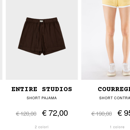
ENTIRE STUDIOS
COURREG
SHORT PAJAMA
SHORT CONTR
€ 72,00
€ 9
€ 120,00
€ 190,00
2 colori
1 colore