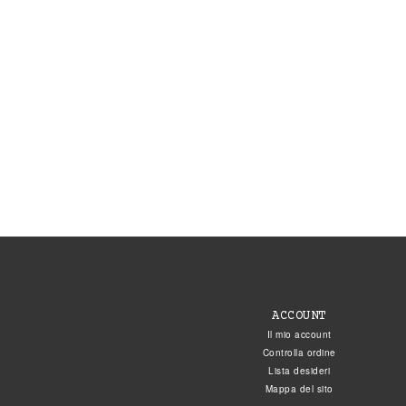
ACCOUNT
Il mio account
Controlla ordine
Lista desideri
Mappa del sito