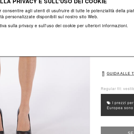
LLA PRIVACY E SULL'USO DEI COOKIE
Vedi tutti
Vedi tutti
r consentire agli utenti di usufruire di tutte le potenzialità della p
ità personalizzate disponibili sul nostro sito Web.
Colore principal
iva sulla privacy e sull'uso dei cookie
per ulteriori informazioni.
Colori: Nero
Seleziona Taglia
34
36
GUIDA ALLE 
Regular fit: vestib
I prezzi per
Europea sono g
SE