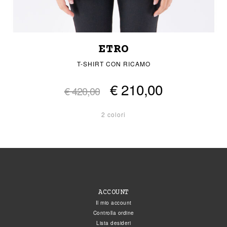
ETRO
T-SHIRT CON RICAMO
€ 210,00
€ 420,00
2 colori
ACCOUNT
Il mio account
Controlla ordine
Lista desideri