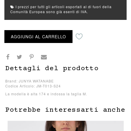
I prezzi per tutti gli articoli esportati al di fuori della
Comunità Europea sono già esenti di IVA.
Aggiungi alla lista desideri
AGGIUNGI AL CARRELLO
Dettagli del prodotto
Brand: JUNYA WATANABE
Codice Articolo: JM-T013-S24
La modella è alta 174 e indossa la taglia M.
Potrebbe interessarti anche