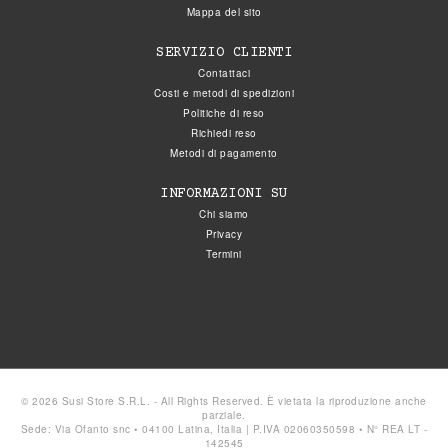
Mappa del sito
SERVIZIO CLIENTI
Contattaci
Costi e metodi di spedizioni
Politiche di reso
Richiedi reso
Metodi di pagamento
INFORMAZIONI SU
Chi siamo
Privacy
Termini
© 2026 Susi Store S.R.L. - All Rights Reserved. È vietata la riproduzione anche
parziale.
Sede: Via Ofanto snc • 04100 Latina, Italia | P.IVA 02060350598 • N° REA LT -
142545