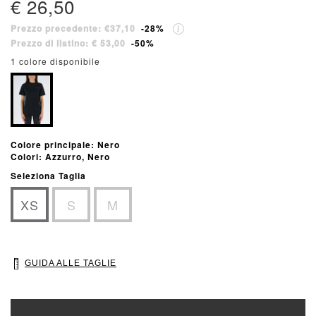
€ 26,50
Prezzo precedente: €37,10
-28%
Prezzo di listino: € 53,00
-50%
1 colore disponibile
Colore principale: Nero
Colori: Azzurro, Nero
Seleziona Taglia
XS
S
M
GUIDA ALLE TAGLIE