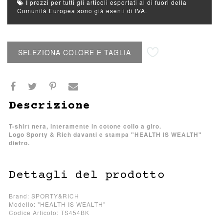
I prezzi per tutti gli articoli esportati al di fuori della
Comunità Europea sono già esenti di IVA.
Aggiungi alla lista desideri
SELEZIONA COLORE E TAGLIA
Descrizione
T-shirt nera, interamente in cotone collo a giro.
Logo Sporty & Rich davanti e stampa "HEALTH IS WEALTH"
dietro.
Dettagli del prodotto
Brand: SPORTY&RICH
Modello: "HEALTH IS WEALTH"
Codice Articolo: TS454BK