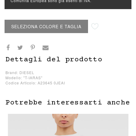
Comunità Europea sono già esenti di IVA.
Aggiungi alla lista desideri
SELEZIONA COLORE E TAGLIA
Dettagli del prodotto
Brand: DIESEL
Modello: "T-IARAS"
Codice Articolo: A23645 0JEAI
Potrebbe interessarti anche