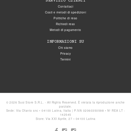
SERVIZIO CLIENTI
Contattaci
Costi e metodi di spedizioni
Politiche di reso
Richiedi reso
Metodi di pagamento
INFORMAZIONI SU
Chi siamo
Privacy
Termini
© 2026 Susi Store S.R.L. - All Rights Reserved. È vietata la riproduzione anche
parziale.
Sede: Via Ofanto snc • 04100 Latina, Italia | P.IVA 02060350598 • N° REA LT -
142545
Store: Via XXI Aprile, 27 • 04100 Latina