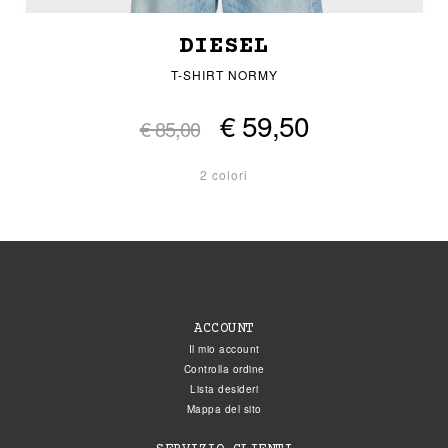
DIESEL
T-SHIRT NORMY
€ 59,50
€ 85,00
2 colori
ACCOUNT
Il mio account
Controlla ordine
Lista desideri
Mappa del sito