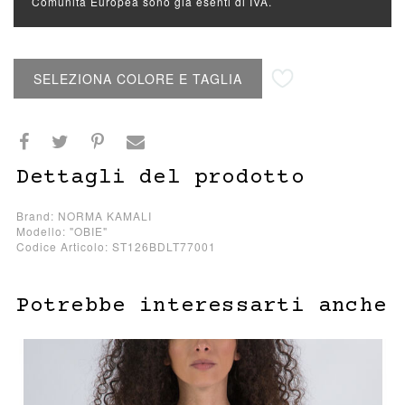
Comunità Europea sono già esenti di IVA.
Aggiungi alla lista desideri
SELEZIONA COLORE E TAGLIA
Dettagli del prodotto
Brand: NORMA KAMALI
Modello: "OBIE"
Codice Articolo: ST126BDLT77001
Potrebbe interessarti anche