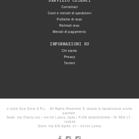
SERVIZIO CLIENTI
Contattaci
Costi e metodi di spedizioni
Politiche di reso
Richiedi reso
Metodi di pagamento
INFORMAZIONI SU
Chi siamo
Privacy
Termini
© 2026 Susi Store S.R.L. - All Rights Reserved. È vietata la riproduzione anche
parziale.
Sede: Via Ofanto snc • 04100 Latina, Italia | P.IVA 02060350598 • N° REA LT -
142545
Store: Via XXI Aprile, 27 • 04100 Latina