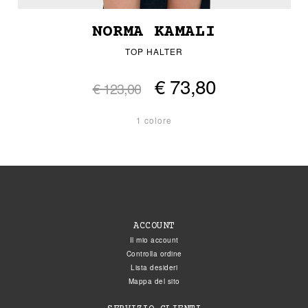
NORMA KAMALI
TOP HALTER
€ 73,80
€ 123,00
1 colore
ACCOUNT
Il mio account
Controlla ordine
Lista desideri
Mappa del sito