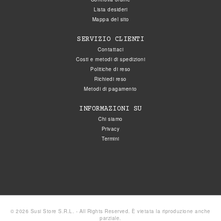
Lista desideri
Mappa del sito
SERVIZIO CLIENTI
Contattaci
Costi e metodi di spedizioni
Politiche di reso
Richiedi reso
Metodi di pagamento
INFORMAZIONI SU
Chi siamo
Privacy
Termini
© 2026 Susi Store S.R.L. - All Rights Reserved. È vietata la riproduzione anche
parziale.