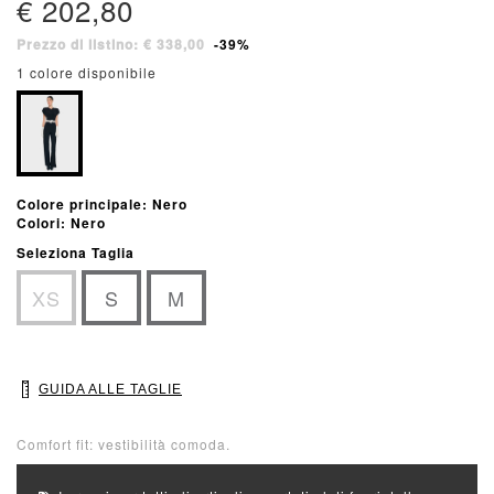
€ 202,80
Prezzo di listino: € 338,00
-39%
1 colore disponibile
Colore principale: Nero
Colori: Nero
Seleziona Taglia
XS
S
M
GUIDA ALLE TAGLIE
Comfort fit: vestibilità comoda.