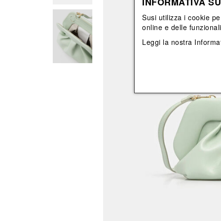
INFORMATIVA SU
Vedi tutti
Vedi tutti
orecchini
bracciali
Susi utilizza i cookie pe
collane
online e delle funzional
orecchini
Leggi la nostra
Informat