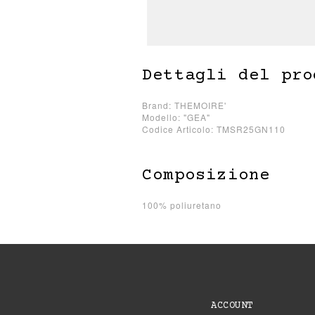
Dettagli del pro
Brand: THEMOIRE'
Modello: "GEA"
Codice Articolo: TMSR25GN110
Composizione
100% poliuretano
ACCOUNT