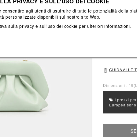
LLA PRIVACY E SULL'USO DEI COOKIE
Vedi tutti
Vedi tutti
r consentire agli utenti di usufruire di tutte le potenzialità della p
ità personalizzate disponibili sul nostro sito Web.
Colore principal
Colori: Verde
iva sulla privacy e sull'uso dei cookie
per ulteriori informazioni.
Seleziona Taglia
UNI
GUIDA ALLE 
Dimensioni : 19(L
I prezzi per
Europea sono g
SE