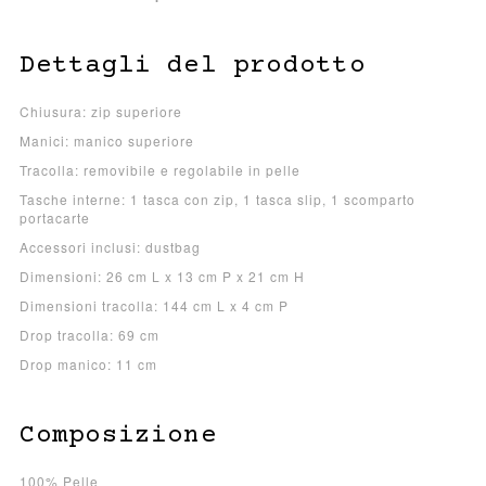
Dettagli del prodotto
Chiusura: zip superiore
Manici: manico superiore
Tracolla: removibile e regolabile in pelle
Tasche interne: 1 tasca con zip, 1 tasca slip, 1 scomparto
portacarte
Accessori inclusi: dustbag
Dimensioni: 26 cm L x 13 cm P x 21 cm H
Dimensioni tracolla: 144 cm L x 4 cm P
Drop tracolla: 69 cm
Drop manico: 11 cm
Composizione
100% Pelle