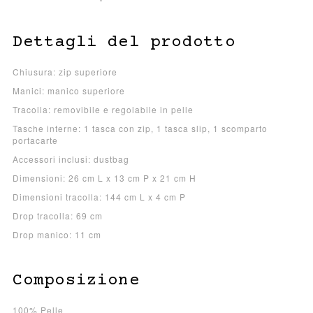
Dettagli del prodotto
Chiusura: zip superiore
Manici: manico superiore
Tracolla: removibile e regolabile in pelle
Tasche interne: 1 tasca con zip, 1 tasca slip, 1 scomparto
portacarte
Accessori inclusi: dustbag
Dimensioni: 26 cm L x 13 cm P x 21 cm H
Dimensioni tracolla: 144 cm L x 4 cm P
Drop tracolla: 69 cm
Drop manico: 11 cm
Composizione
100% Pelle