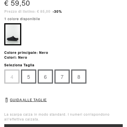
€ 59,50
Prezzo di listino: € 85,00
-30%
1 colore disponibile
Colore principale: Nero
Colori: Nero
Seleziona Taglia
4
5
6
7
8
GUIDA ALLE TAGLIE
La scarpa calza in modo standard. I numeri corrispondono
all'effettiva calzata.