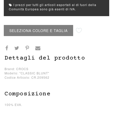
I prezzi per tutti gli articoli esportati al di fuori della
Comunità Europea sono già esenti di IVA.
Aggiungi alla lista desideri
SELEZIONA COLORE E TAGLIA
Dettagli del prodotto
Brand: CROCS
Modello: "CLASSIC BLUNT"
Codice Articolo: CR.209562
Composizione
100% EVA.