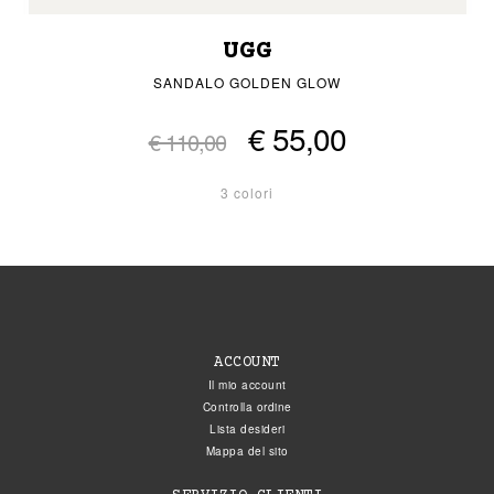
UGG
SANDALO GOLDEN GLOW
€ 55,00
€ 110,00
3 colori
ACCOUNT
Il mio account
Controlla ordine
Lista desideri
Mappa del sito