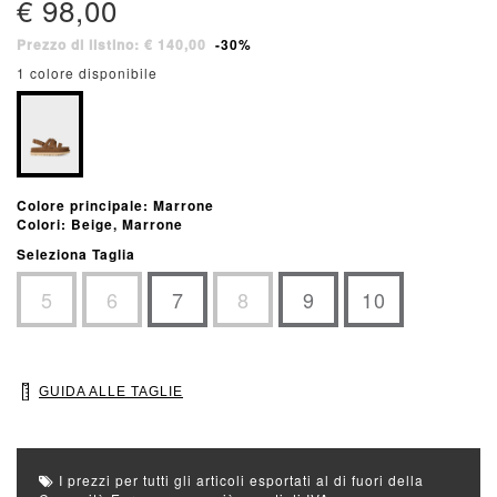
€ 98,00
Prezzo di listino: € 140,00
-30%
1 colore disponibile
Colore principale: Marrone
Colori: Beige, Marrone
Seleziona Taglia
5
6
7
8
9
10
GUIDA ALLE TAGLIE
I prezzi per tutti gli articoli esportati al di fuori della