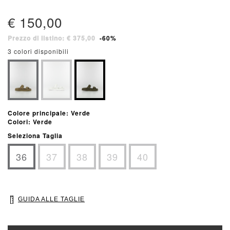
€ 150,00
Prezzo di listino: € 375,00
-60%
3 colori disponibili
Colore principale: Verde
Colori: Verde
Seleziona Taglia
36
37
38
39
40
GUIDA ALLE TAGLIE