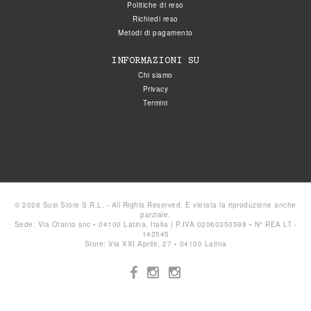
Politiche di reso
Richiedi reso
Metodi di pagamento
INFORMAZIONI SU
Chi siamo
Privacy
Termini
© 2026 Susi Store S.R.L. - All Rights Reserved. È vietata la riproduzione anche
parziale.
Sede: Via Ofanto snc • 04100 Latina, Italia | P.IVA 02060350598 • N° REA LT -
142545
Store: Via XXI Aprile, 27 • 04100 Latina