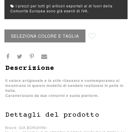
I prezzi per tutti gli articoli esportati al di fuori della
Comunità Europea sono già esenti di IVA.
Aggiungi alla lista desideri
SELEZIONA COLORE E TAGLIA
Descrizione
Il valore artigianale e lo stile rilassato e contemporaneo si
incontrano in questo modello di sandalo realizzato in pelle in
Italia.
Caratterizzato da due cinturini e suola platform.
Dettagli del prodotto
Brand: GIA BORGHINI