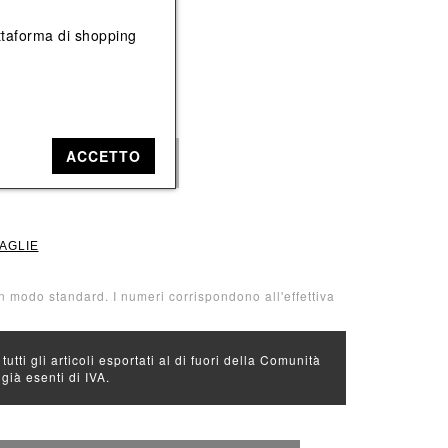
Vedi tutti
Vedi tutti
iattaforma di shopping
: Giallo
ACCETTO
38
39
40
TAGLIE
n modo standard. I numeri corrispondono all'effettiva
 tutti gli articoli esportati al di fuori della Comunità
ià esenti di IVA.