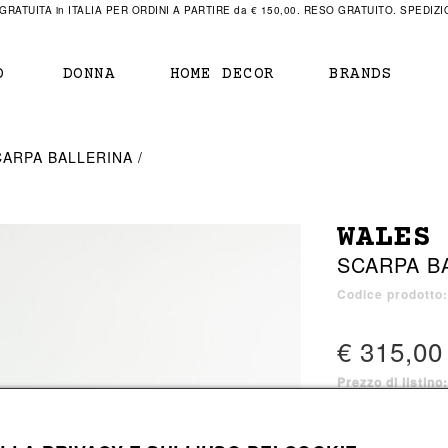
RATUITA in ITALIA PER ORDINI A PARTIRE da € 150,00. RESO GRATUITO. SPEDIZIO
O
DONNA
HOME DECOR
BRANDS
IAMENTO
IAMENTO
SCARPE
SCARPE
CARPA BALLERINA
r
sneaker
sneaker
New Balance
ihara Yasuhiro
mocassini
scarpe con tacco
Off White
WALES
obs
stivali
stivali
Our Legacy
SCARPA B
sandali
scarpe basse
Represent Clothing
Grenoble
mocassini
Sacai
Codice prodott
sandali
€ 315,00
Prezzo di listino
a bagno
a bagno
1 colore disponib