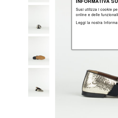
INFORMATIVA SU
Vedi tutti
Vedi tutti
orecchini
bracciali
Susi utilizza i cookie pe
collane
online e delle funzional
orecchini
Leggi la nostra
Informat