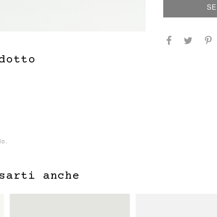
SE
dotto
lo.
sarti anche