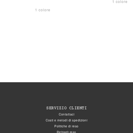
1 colore
1 colore
SERVIZIO CLIENTI
Contattaci
Costi e metodi di spedizioni
Politiche di reso
Richiedi reso