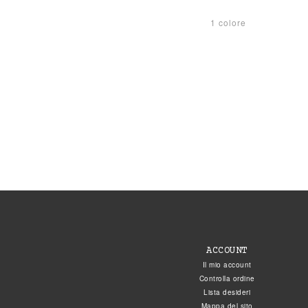
1 colore
ACCOUNT
Il mio account
Controlla ordine
Lista desideri
Mappa del sito