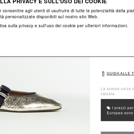
LLA PRIVACY E SULL'USO DEI COOKIE
Vedi tutti
Vedi tutti
r consentire agli utenti di usufruire di tutte le potenzialità della p
ità personalizzate disponibili sul nostro sito Web.
Colore principale
iva sulla privacy e sull'uso dei cookie
per ulteriori informazioni.
Colori: Giallo
Seleziona Taglia
36
37
GUIDA ALLE 
La scarpa calza i
calzata.
I prezzi per
Europea sono g