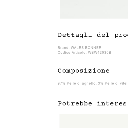
Dettagli del pro
Brand: WALES BONNER
Codice Articolo: WBW42030B
Composizione
97% Pelle di agnello, 3% Pelle di vitel
Potrebbe interes