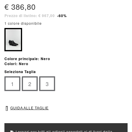
€ 386,80
Prezzo di listino: € 967,00
-60%
1 colore disponibile
Colore principale: Nero
Colori: Nero
Seleziona Taglia
1
2
3
GUIDA ALLE TAGLIE
I prezzi per tutti gli articoli esportati al di fuori della