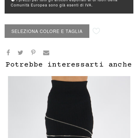
Comunità Europea sono già esenti di IVA.
Aggiungi alla lista desideri
SELEZIONA COLORE E TAGLIA
Potrebbe interessarti anche