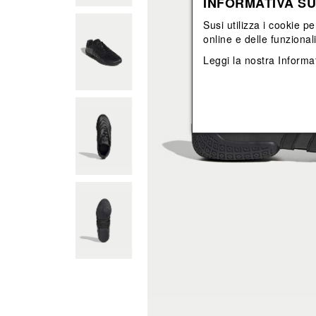
INFORMATIVA SU
Vedi tutti
Vedi tutti
orecchini
bracciali
Susi utilizza i cookie pe
collane
online e delle funzional
orecchini
Leggi la nostra
Informat