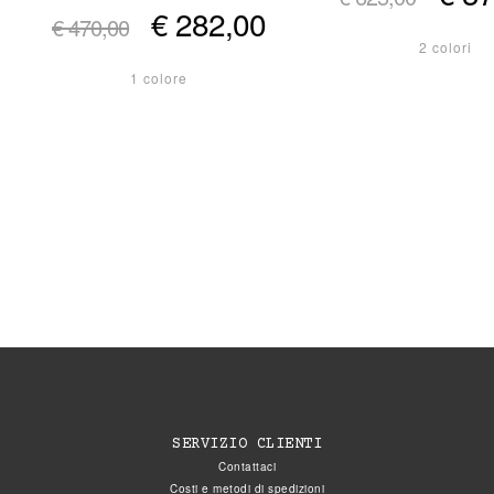
€ 282,00
€ 470,00
2 colori
1 colore
SERVIZIO CLIENTI
Contattaci
Costi e metodi di spedizioni