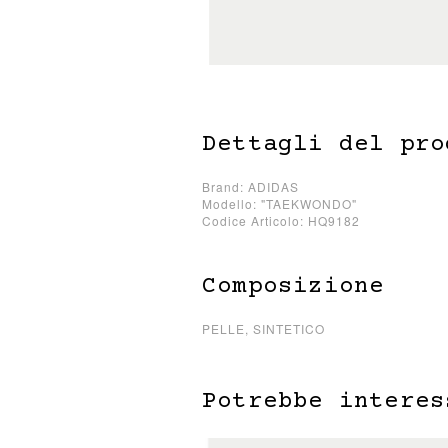
Dettagli del pro
Brand: ADIDAS
Modello: "TAEKWONDO"
Codice Articolo: HQ9182
Composizione
PELLE, SINTETICO
Potrebbe interes