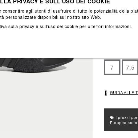
LLA PRIVACY E SULL'USO DEI COOKIE
Vedi tutti
Vedi tutti
r consentire agli utenti di usufruire di tutte le potenzialità della p
ità personalizzate disponibili sul nostro sito Web.
Colore principal
iva sulla privacy e sull'uso dei cookie
per ulteriori informazioni.
Colori: Nero
Seleziona Taglia
3.5
4
7
7.5
GUIDA ALLE 
I prezzi per
Europea sono g