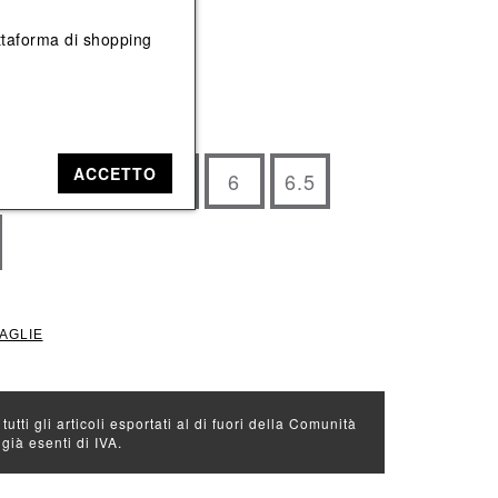
Vedi tutti
Vedi tutti
iattaforma di shopping
e: Nero
ACCETTO
4.5
5
5.5
6
6.5
TAGLIE
 tutti gli articoli esportati al di fuori della Comunità
ià esenti di IVA.