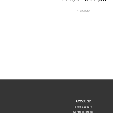
1 colore
ACCOUNT
Il mio account
Controlla ordine