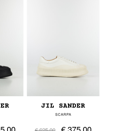
DER
JIL SANDER
SCARPA
75,00
€ 375,00
€ 625,00