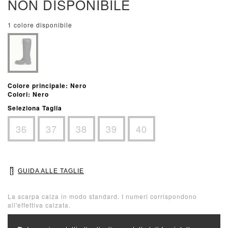
NON DISPONIBILE
1 colore disponibile
Colore principale: Nero
Colori: Nero
Seleziona Taglia
36
37
38
39
40
GUIDA ALLE TAGLIE
La scarpa calza in modo standard. I numeri corrispondono
all'effettiva calzata.