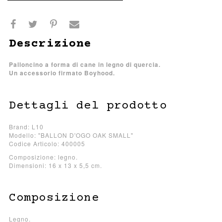
Descrizione
Palloncino a forma di cane in legno di quercia.
Un accessorio firmato Boyhood.
Dettagli del prodotto
Brand: L10
Modello: "BALLON D'OGO OAK SMALL"
Codice Articolo: 400005
Composizione: legno.
Dimensioni: 16 x 13 x 5,5 cm.
Composizione
Legno.