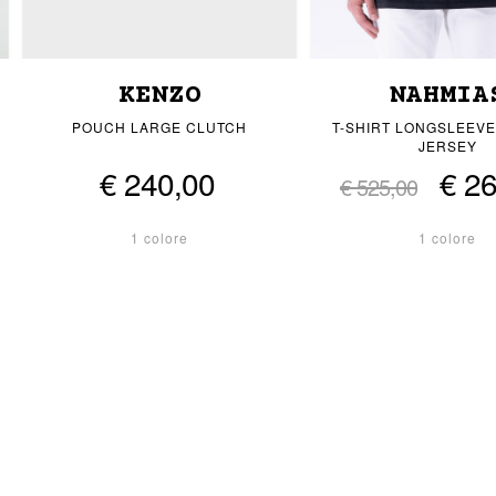
KENZO
NAHMIA
POUCH LARGE CLUTCH
T-SHIRT LONGSLEEV
JERSEY
€ 240,00
€ 2
€ 525,00
1 colore
1 colore