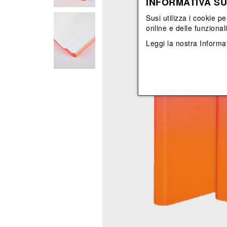
INFORMATIVA SU
Vedi tutti
Vedi tutti
orecchini
bracciali
Susi utilizza i cookie pe
collane
online e delle funzional
orecchini
Leggi la nostra
Informat