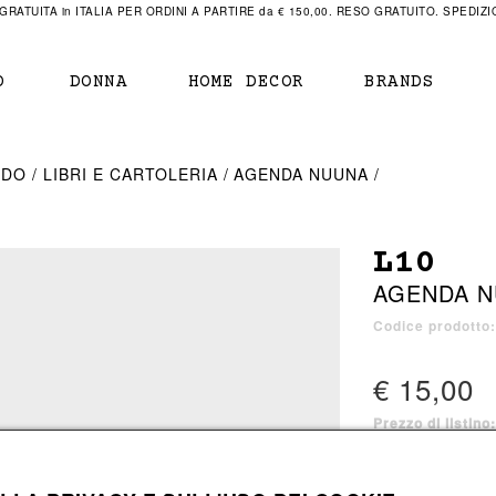
RATUITA in ITALIA PER ORDINI A PARTIRE da € 150,00. RESO GRATUITO. SPEDIZIO
O
DONNA
HOME DECOR
BRANDS
IAMENTO
IAMENTO
SCARPE
SCARPE
EDO
LIBRI E CARTOLERIA
AGENDA NUUNA
r
sneaker
sneaker
New Balance
ihara Yasuhiro
mocassini
scarpe con tacco
Off White
L10
obs
stivali
stivali
Our Legacy
AGENDA 
sandali
scarpe basse
Represent Clothing
Grenoble
mocassini
Sacai
Codice prodotto
sandali
€ 15,00
Prezzo di listino
a bagno
a bagno
1 colore disponib