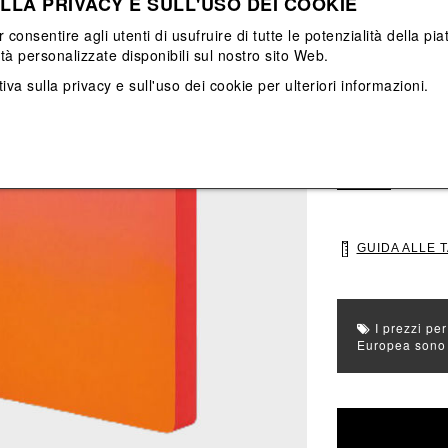
LLA PRIVACY E SULL'USO DEI COOKIE
Vedi tutti
Vedi tutti
r consentire agli utenti di usufruire di tutte le potenzialità della p
ità personalizzate disponibili sul nostro sito Web.
Colore principal
iva sulla privacy e sull'uso dei cookie
per ulteriori informazioni.
Colori: Arancion
Seleziona Taglia
UNI
GUIDA ALLE 
I prezzi per
Europea sono g