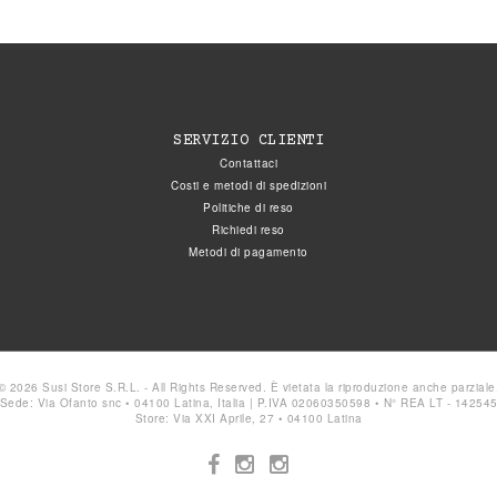
SERVIZIO CLIENTI
Contattaci
Costi e metodi di spedizioni
Politiche di reso
Richiedi reso
Metodi di pagamento
© 2026 Susi Store S.R.L. - All Rights Reserved. È vietata la riproduzione anche parziale
Sede: Via Ofanto snc • 04100 Latina, Italia | P.IVA 02060350598 • N° REA LT - 14254
Store: Via XXI Aprile, 27 • 04100 Latina